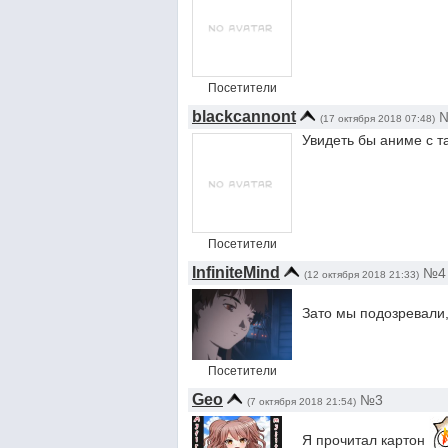
Посетители
blackcannont
(17 октября 2018 07:48)
Увидеть бы аниме с т
Посетители
InfiniteMind
№4
(12 октября 2018 21:33)
Зато мы подозревали,
Посетители
Geo
№3
(7 октября 2018 21:54)
Я прочитал картон