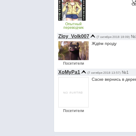
Опытный
переводчик
Zloy_Volk007
№
(7 октября 2018 18:09)
Ждём проду
Посетители
XoMyPa1
№1
(7 октября 2018 13:57)
Саске вернись в дере
Посетители