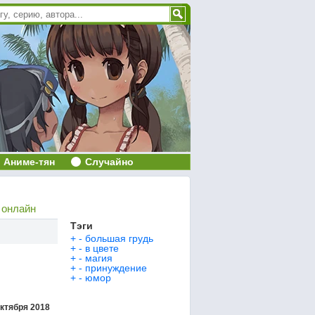
Аниме-тян
Случайно
 онлайн
Тэги
+
-
большая грудь
+
-
в цвете
+
-
магия
+
-
принуждение
+
-
юмор
октября 2018