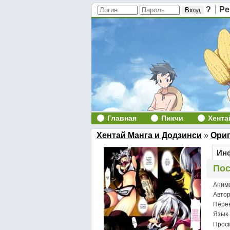
?
Ре
Главная
Пикчи
Хента
Хентай Манга и Додзинси
»
Ори
Инф
Пос
Аним
Авто
Пере
Язык
Просм