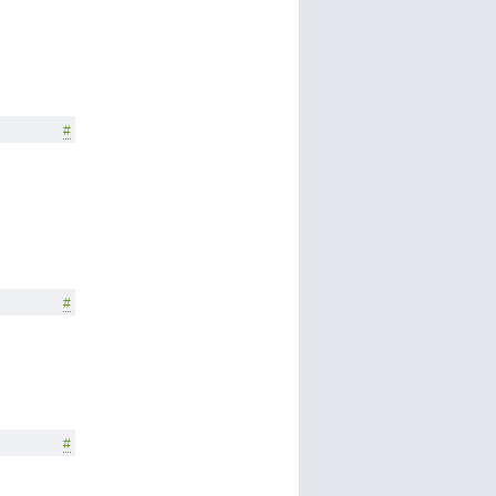
#
#
#