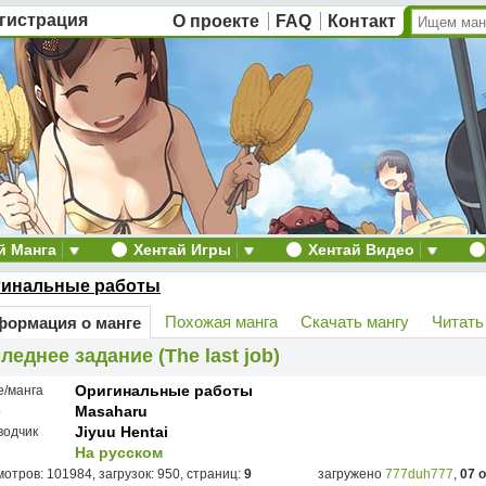
гистрация
О проекте
FAQ
Контакт
й Манга
Хентай Игры
Хентай Видео
гинальные работы
Похожая манга
Скачать мангу
Читать
ормация о манге
леднее задание (The last job)
Оригинальные работы
е/манга
Masaharu
р
Jiyuu Hentai
водчик
На русском
отров: 101984, загрузок: 950, страниц:
9
загружено
777duh777
,
07 