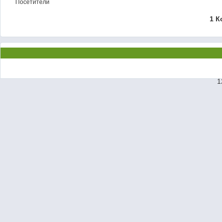
Посетители
1 К
1