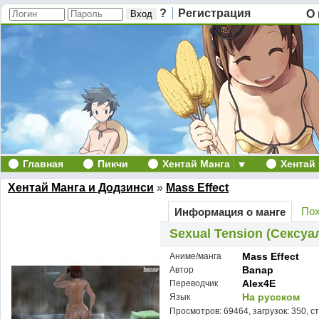
?
Регистрация
О 
Главная
Пикчи
Хентай Манга
Хентай
Хентай Манга и Додзинси
»
Mass Effect
Пох
Информация о манге
Sexual Tension (Сексу
Mass Effect
Аниме/манга
Banap
Автор
Alex4E
Переводчик
На русском
Язык
Просмотров: 69464, загрузок: 350, с