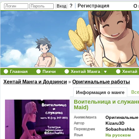
?
Регистрация
О 
Главная
Пикчи
Хентай Манга
Хентай
Хентай Манга и Додзинси
»
Оригинальные работы
Все
Информация о манге
Воительница и служанка 
Maid)
Оригинальные
Аниме/манга
Kizaru3D
Автор
Sobachushka
Переводчик
На русском
Язык