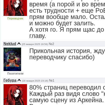
время (а порой и во врем
есть трудности + еще Po
прям вообще мало. Оста
Переводчик
и можно будет залить.
А хотя го. Я прям щас до
главу.
Neklud
№2
(25 января 2025 19:56)
Прикольная история, жд
переводчику спасибо)
Посетители
Гебура
№1
(16 января 2025 23:16)
80% страниц переводил 
Каждый раз видя слово "
самую сцену из Аркейна.