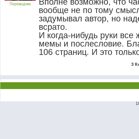
Вполне возможно, что ча
Переводчик
вообще не по тому смысл
задумывал автор, но над
всрато.
И когда-нибудь руки все 
мемы и послесловие. Бла
106 страниц. И это только 
3 К
1