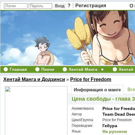
?
Регистрация
О 
Главная
Пикчи
Хентай Манга
Хентай
Хентай Манга и Додзинси
»
Price for Freedom
Все
Информация о манге
Цена свободы - глава 3 
Price for Freed
Аниме/манга
Team Dead Dee
Автор
Цикл/Группа
Price for Freedom
Гебура
Переводчик
На русском
Язык