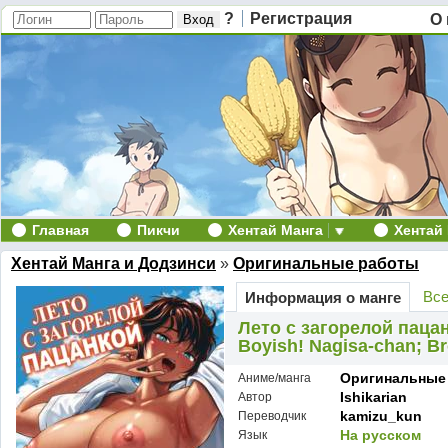
?
Регистрация
О 
Главная
Пикчи
Хентай Манга
Хентай
Хентай Манга и Додзинси
»
Оригинальные работы
Все
Информация о манге
Лето с загорелой пацан
Boyish! Nagisa-chan; 
Оригинальные
Аниме/манга
Ishikarian
Автор
kamizu_kun
Переводчик
На русском
Язык