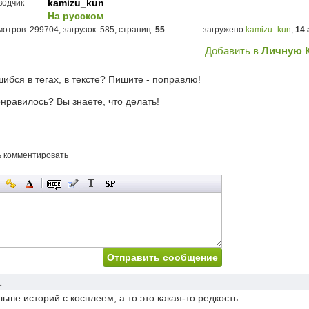
kamizu_kun
водчик
На русском
отров: 299704, загрузок: 585, страниц:
55
загружено
kamizu_kun
,
14 
Добавить в
Личную 
ибся в тегах, в тексте? Пишите - поправлю!
нравилось? Вы знаете, что делать!
ь комментировать
1
ьше историй с косплеем, а то это какая-то редкость