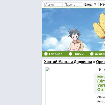
?
Ре
Главная
Пикчи
Хента
Хентай Манга и Додзинси
»
Ори
Инф
Моя
(Ji
Yar
Girl
Аним
Авто