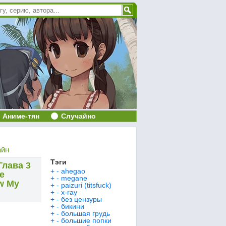
Аниме-тян
Случайно
айн
Тэги
Глава 3
+
-
ahegao
e
+
-
megane
ow My
+
-
paizuri (titsfuck)
+
-
x-ray
+
-
без цензуры
+
-
бикини
+
-
большая грудь
+
-
большие попки