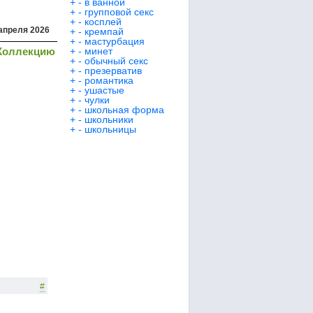
+
-
в ванной
+
-
групповой секс
+
-
косплей
апреля 2026
+
-
кремпай
+
-
мастурбация
Коллекцию
+
-
минет
+
-
обычный секс
+
-
презерватив
+
-
романтика
+
-
ушастые
+
-
чулки
+
-
школьная форма
+
-
школьники
+
-
школьницы
#