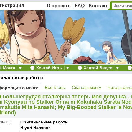
гистрация
О проекте
FAQ
Контакт
й Манга
Хентай Игры
Хентай Видео
гинальные работы
Все главы
Скачать мангу
Читать онл
ормация о манге
 большегрудая сталкерша теперь моя девушка - 
mi Kyonyuu no Stalker Onna ni Kokuhaku Sareta Nod
imakutte Mita Hanashi; My Big-Boobed Stalker is N
friend)
Оригинальные работы
е/манга
Hiyori Hamster
р