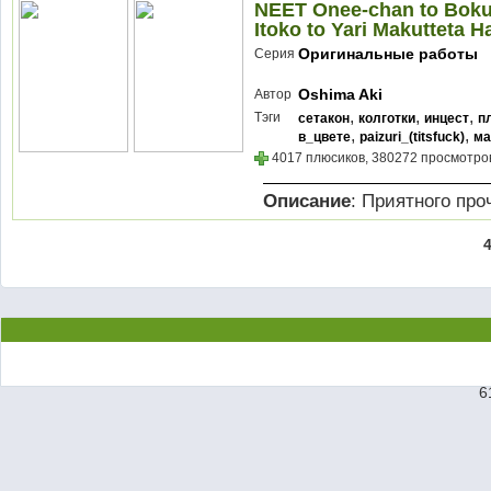
NEET Onee-chan to Boku 
Itoko to Yari Makutteta 
Оригинальные работы
Серия
Oshima Aki
Автор
,
,
,
Тэги
сетакон
колготки
инцест
п
,
,
в_цвете
paizuri_(titsfuck)
ма
4017 плюсиков, 380272 просмотров
Описание
: Приятного про
6