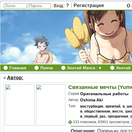
?
Регистрация
О 
Главная
Пикчи
Хентай Манга
Хентай
»
Автор:
Связанные мечты (Yum
Оригинальные работы
Серия
Oshima Aki
Автор
,
,
Тэги
мастурбация
кремпай
в_шк
,
в_общественном_месте
шко
,
в_первый_раз
прозрачная_
333 плюсиков, 83901 просмотров, 
Описание
: Пареньку пост