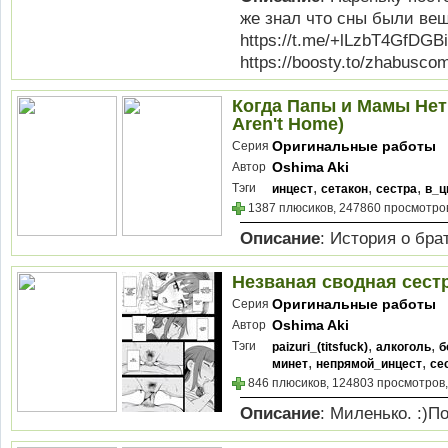
же знал что сны были ве
https://t.me/+lLzbT4GfDG
https://boosty.to/zhabuscom
Когда Папы и Мамы Нет
Aren't Home)
Оригинальные работы
Серия
Oshima Aki
Автор
,
,
,
Тэги
инцест
сетакон
сестра
в_ц
1387 плюсиков, 247860 просмотров
Описание
: История о бра
Незваная сводная сестра 
Оригинальные работы
Серия
Oshima Aki
Автор
,
,
Тэги
paizuri_(titsfuck)
алкоголь
б
,
,
минет
непрямой_инцест
се
846 плюсиков, 124803 просмотров,
Описание
: Миленько. :)