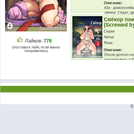
Описание:
Юи - домохозяйка
свёкор, Сёдзо, д
красавец. Он опла
Свёкор пои
(Screwed by
Серия
Автор
Лайков:
776
Язык
(поставьте лайк, если манга
Описание:
понравилась)
После долгого н
рассказывать о Ю
Поскольку купаль
5