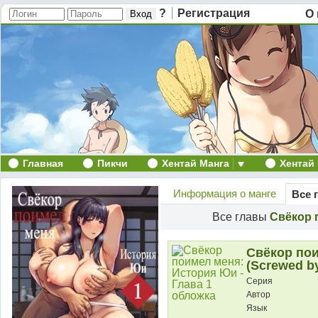
?
Регистрация
О 
Главная
Пикчи
Хентай Манга
Хентай
Информация о манге
Все 
Все главы
Свёкор 
Свёкор пои
(Screwed by
Серия
Автор
Язык