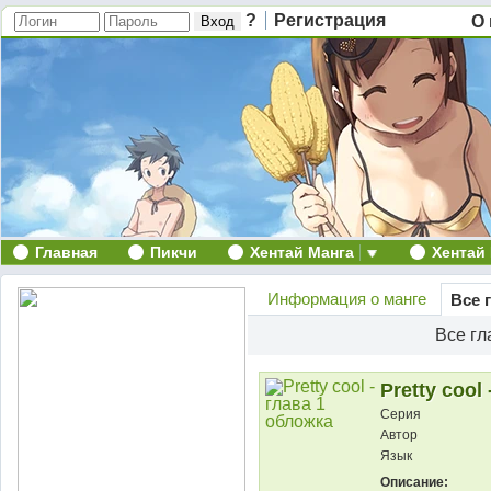
?
Регистрация
О 
Главная
Пикчи
Хентай Манга
Хентай
Информация о манге
Все 
Все г
Pretty cool 
Серия
Автор
Язык
Описание: