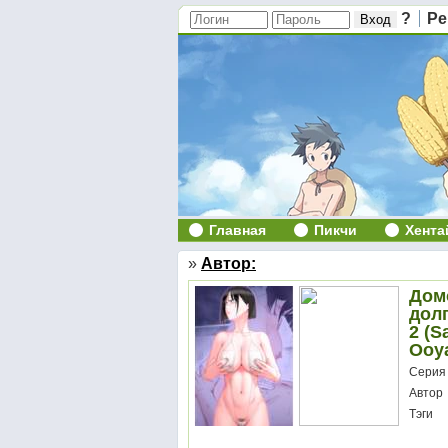
?
Ре
Главная
Пикчи
Хента
»
Автор:
Дом
долг
2 (S
Ooy
Серия
Автор
Тэги