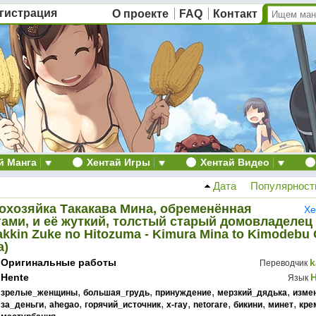
гистрация
О проекте
FAQ
Контакт
й Манга
Хентай Игры
Хентай Видео
Дата
Популярност
охозяйка Такакава Мина, обременённая
Хе
ами, и её жуткий, толстый старый домовладелец 
akkin Zuke no Hitozuma - Kimura Mina to Kimodebu 
a)
Оригинальные работы
k
Переводчик
Hente
Язык
,
,
,
,
зрелые_женщины
большая_грудь
принуждение
мерзкий_дядька
изме
,
,
,
,
,
,
,
за_деньги
ahegao
горячий_источник
x-ray
netorare
бикини
минет
кре