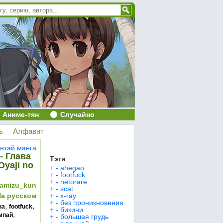
Аниме-тян
Случайно
ь
Алфавит
нтай манга
- Глава
Тэги
Oyaji no
+
-
ahegao
+
-
footfuck
+
-
netorare
amizu_kun
+
-
scat
На русском
+
-
x-ray
+
-
без проникновения
,
,
на
footfuck
+
-
бикини
,
мпай
+
-
большая грудь