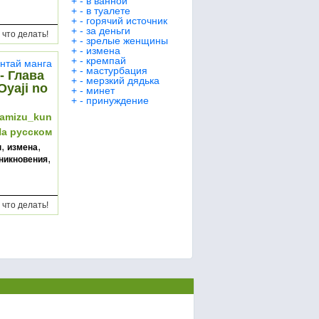
+
-
в ванной
+
-
в туалете
+
-
горячий источник
+
-
за деньги
 что делать!
+
-
зрелые женщины
+
-
измена
+
-
кремпай
нтай манга
+
-
мастурбация
- Глава
+
-
мерзкий дядька
Oyaji no
+
-
минет
+
-
принуждение
amizu_kun
На русском
,
,
ы
измена
,
никновения
 что делать!