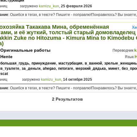
мастурбация
аниц
загружено
kamizu_kun
,
25 февраля 2026
ание
: Ошибся в тегах, в тексте? Пишите - поправлю!Понравилось? Вы знаете,
охозяйка Такакава Мина, обременённая
Хе
ами, и её жуткий, толстый старый домовладелец 
akkin Zuke no Hitozuma - Kimura Mina to Kimodebu 
a)
Оригинальные работы
k
Переводчик
Hente
Язык
,
,
,
,
большая_грудь
принуждение
мастурбация
в_ванной
зрелые_женщин
,
,
,
,
,
,
в_туалете
за_деньги
ahegao
netorare
мерзкий_дядька
минет
без_про
scat
аниц
загружено
kamizu_kun
,
14 октября 2025
ание
: Ошибся в тегах, в тексте? Пишите - поправлю!Понравилось? Вы знаете,
2 Результатов