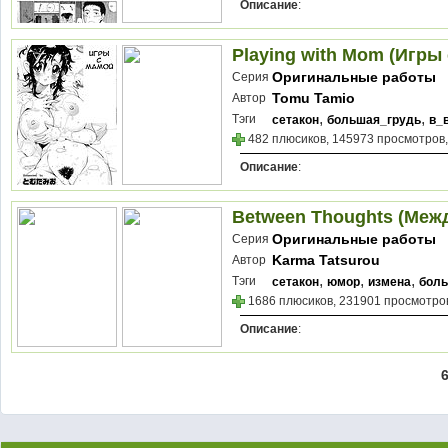
Описание
:
Playing with Mom (Игры
Оригинальные работы
Серия
Tomu Tamio
Автор
,
,
Тэги
сетакон
большая_грудь
в_
482 плюсиков, 145973 просмотров,
Описание
:
Between Thoughts (Меж
Оригинальные работы
Серия
Karma Tatsurou
Автор
,
,
,
Тэги
сетакон
юмор
измена
боль
1686 плюсиков, 231901 просмотров
Описание
: