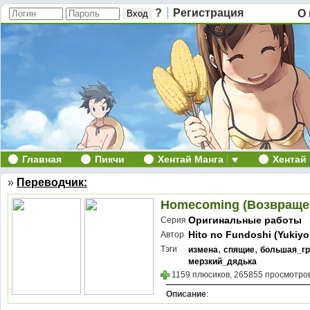
?
Регистрация
О 
Главная
Пикчи
Хентай Манга
Хентай
»
Переводчик:
Homecoming (Возвраще
Оригинальные работы
Серия
Hito no Fundoshi (Yukiy
Автор
,
,
Тэги
измена
спящие
большая_г
мерзкий_дядька
1159 плюсиков, 265855 просмотров
Описание
: