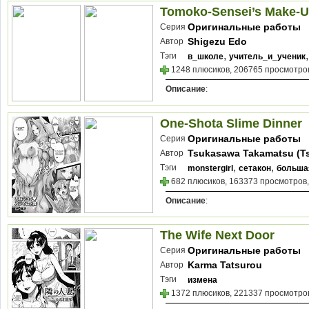
Tomoko-Sensei’s Make-
Оригинальные работы
Серия
Shigezu Edo
Автор
,
Тэги
в_школе
учитель_и_ученик
1248 плюсиков, 206765 просмотров
Описание
:
One-Shota Slime Dinner
Оригинальные работы
Серия
Tsukasawa Takamatsu (T
Автор
,
,
Тэги
monstergirl
сетакон
больша
682 плюсиков, 163373 просмотров,
Описание
:
The Wife Next Door
Оригинальные работы
Серия
Karma Tatsurou
Автор
Тэги
измена
1372 плюсиков, 221337 просмотров