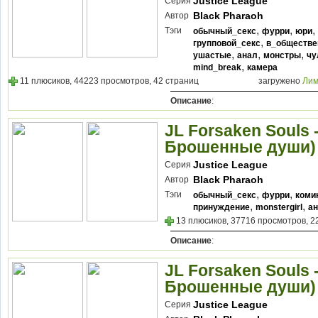
Justice League
Серия
Black Pharaoh
Автор
,
,
,
Тэги
обычный_секс
фурри
юри
,
групповой_секс
в_обществе
,
,
,
ушастые
анал
монстры
чу
,
mind_break
камера
11 плюсиков, 44223 просмотров, 42 страниц
загружено
Лим
Описание
:
JL Forsaken Souls 
Брошенные души)
Justice League
Серия
Black Pharaoh
Автор
,
,
Тэги
обычный_секс
фурри
коми
,
,
принуждение
monstergirl
а
13 плюсиков, 37716 просмотров, 2
Описание
:
JL Forsaken Souls 
Брошенные души)
Justice League
Серия