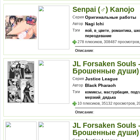
Senpai (♂) Kanojo
Оригинальные работы
Серия
Nagi Ichi
Автор
,
,
,
Тэги
яой
в_цвете
романтика
шк
переодевание
278 плюсиков, 308487 просмотров,
Описание
:
JL Forsaken Souls 
Брошенные души)
Justice League
Серия
Black Pharaoh
Автор
,
,
Тэги
комиксы
мастурбация
подг
мерзкий_дядька
10 плюсиков, 35132 просмотров, 2
Описание
:
JL Forsaken Souls 
Брошенные души)