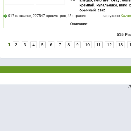
Тэги
ahegao
netorare
x-ray
боль
,
,
кремпай
купальники
mind_b
обычный_секс
917 плюсиков, 227547 просмотров, 43 страниц
загружено
Kazum
Описание
:
515 Ре
1
2
3
4
5
6
7
8
9
10
11
12
13
7