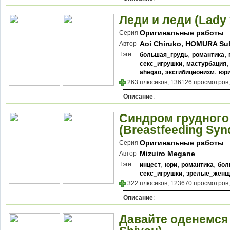
Леди и леди (Lady 
Оригинальные работы
Серия
,
Aoi Chiruko
HOMURA Su
Автор
,
,
Kodama naoko
Mira
Pai
,
,
Тэги
большая_грудь
романтика
Tendou Itsuki
,
секс_игрушки
мастурбация
,
,
ahegao
эксгибиционизм
юр
263 плюсиков, 136126 просмотров,
Описание
:
Синдром грудного
(Breastfeeding Sy
Оригинальные работы
Серия
Mizuiro Megane
Автор
,
,
,
Тэги
инцест
юри
романтика
бол
,
секс_игрушки
зрелые_жен
322 плюсиков, 123670 просмотров,
Описание
:
Давайте оденемся 