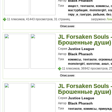
Black Pharaoh
Автор
,
,
,
Тэги
инцест
тентакли
комиксы
,
,
мастурбация
monstergirl
хо
,
,
гяру_и_гангуро
рабыни
без
11 плюсиков, 41443 просмотров, 31 страниц
загружено
Лим
Описание
:
JL Forsaken Souls 
Брошенные души)
Justice League
Серия
Black Pharaoh
Автор
,
,
Тэги
комиксы
тентакли
огромны
,
,
,
monstergirl
колготки
анал
11 плюсиков, 36942 просмотров, 2
Описание
:
JL Forsaken Souls 
Брошенные души)
Justice League
Серия
Black Pharaoh
Автор
,
,
Тэги
тентакли
комиксы
принужд