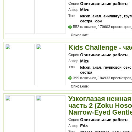
Оригинальные работы
Серия
Mizu
Автор
,
,
,
Тэги
lolcon
анал
анилингус
гру
,
сестра
юри
552 плюсиков, 170603 просмотров,
Описание
:
Kids Challenge - ча
Оригинальные работы
Серия
Mizu
Автор
,
,
Тэги
lolcon
анал
групповой_секс
сестра
399 плюсиков, 184933 просмотров,
Описание
:
Узкоглазая нежная
часть 2 (Zoku Hos
Narrow-Eyed Gentle
Оригинальные работы
Серия
Eda
Автор
,
,
,