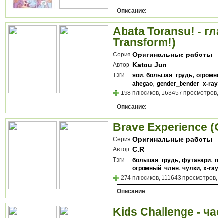
Описание
:
Abata Toransu! - гл
Transform!)
Оригинальные работы
Серия
Katou Jun
Автор
,
,
Тэги
яой
большая_грудь
огромн
,
,
ahegao
gender_bender
x-ray
198 плюсиков, 163457 просмотров,
Описание
:
Brave Experience 
Оригинальные работы
Серия
C.R
Автор
,
,
Тэги
большая_грудь
футанари
,
,
огромный_член
чулки
x-ray
274 плюсиков, 111643 просмотров,
Описание
:
Kids Challenge - ча