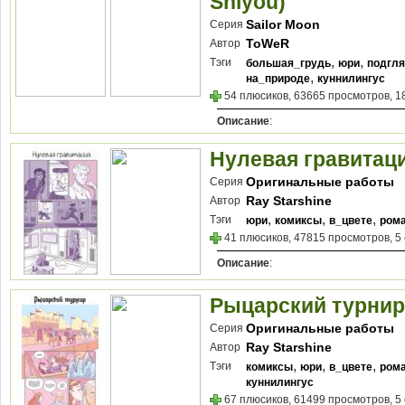
Shiyou)
Sailor Moon
Серия
ToWeR
Автор
,
,
Тэги
большая_грудь
юри
подгл
,
на_природе
куннилингус
54 плюсиков, 63665 просмотров, 1
Описание
:
Нулевая гравитаци
Оригинальные работы
Серия
Ray Starshine
Автор
,
,
,
Тэги
юри
комиксы
в_цвете
рома
41 плюсиков, 47815 просмотров, 5
Описание
:
Рыцарский турнир 
Оригинальные работы
Серия
Ray Starshine
Автор
,
,
,
Тэги
комиксы
юри
в_цвете
рома
куннилингус
67 плюсиков, 61499 просмотров, 5