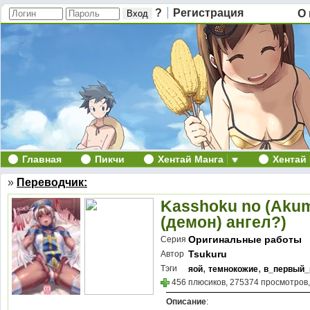
?
Регистрация
О 
Главная
Пикчи
Хентай Манга
Хентай
»
Переводчик:
Kasshoku no (Akum
(демон) ангел?)
Оригинальные работы
Серия
Tsukuru
Автор
,
,
Тэги
яой
темнокожие
в_первый_
456 плюсиков, 275374 просмотров,
Описание
: