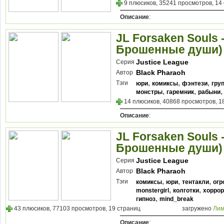
9 плюсиков, 35241 просмотров, 14
Описание
:
JL Forsaken Souls 
Брошенные души)
Justice League
Серия
Black Pharaoh
Автор
,
,
,
Тэги
юри
комиксы
фэнтези
гру
,
,
монстры
гаремник
рабыни
14 плюсиков, 40868 просмотров, 1
Описание
:
JL Forsaken Souls 
Брошенные души)
Justice League
Серия
Black Pharaoh
Автор
,
,
,
Тэги
комиксы
юри
тентакли
огр
,
,
monstergirl
колготки
хоррор
,
гипноз
mind_break
43 плюсиков, 77103 просмотров, 19 страниц
загружено
Лим
Описание
: